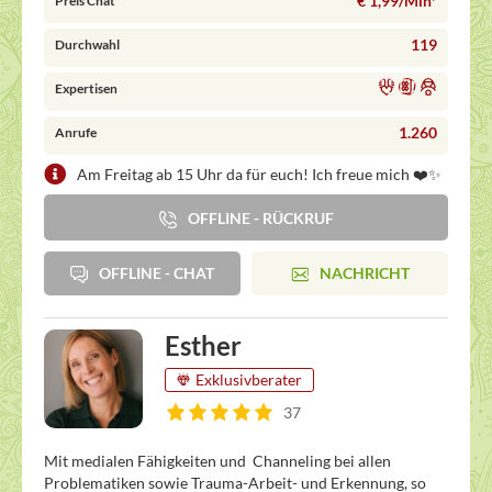
€ 1,99/Min
*
Preis Chat
119
Durchwahl
Expertisen
1.260
Anrufe
Am Freitag ab 15 Uhr da für euch! Ich freue mich ❤️✨
OFFLINE - RÜCKRUF
OFFLINE - CHAT
NACHRICHT
Esther
Exklusivberater
37
Mit medialen Fähigkeiten und Channeling bei allen
Problematiken sowie Trauma-Arbeit- und Erkennung, so