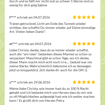
durch und es fällt mir nicht mal so schwer 5 Sterne sind zu 
wenig für dich gvlg Sabine
f****
schrieb am 04.07.2016
Tränen getrocknet, Licht am Ende des Tunnels wieder 
sichtbar, das schaffst Du immer wieder auf Deine einmalige 
Art. Vielen lieben Dank!!
m****
schrieb am 04.07.2016
Liebe Christa, danke, dass du es immer wieder schaffst, 
auch die "wirrsten" Gedanken dieses Mannes so schön zu 
verpacken! Manchmal gibt es schon Tage, wo ich denke, 
dieser Mann macht mich echt noch irre.... Geduld war nie 
meine Stärke. Wahrscheinlich bekomme ich es deswegen 
jetzt so knüppeldick ;)Ich danke dir auch für die GM :))
s****
schrieb am 29.06.2016
Meine liebe Christa, wie immer hast du zu 100 % Recht 
gehabt und ich bedanke mich von Herzen dass du mir wie 
so oft Möglichkeiten aufgezeigt hast wie ich weiter machen 
kann ! Es grüßt dich von Herzen Petra