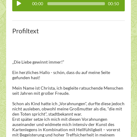
00:00
00:50
Profiltext
„Die Liebe gewinnt immer!“
Ein herzliches Hallo - schön, dass du auf meine Seite
gefunden hast!
Mein Name ist Christa, ich begleite ratsuchende Menschen
seit Jahren mit großer Freude.
Schon als Kind hatte ich „Vorahnungen", durfte diese jedoch
nicht ausleben, obwohl meine Großmutter als die, "die mit
den Toten spricht", stadtbekannt war.
Erst später setze ich mich mit diesen Vorahnungen
auseinander und widmete mich intensiv der Kunst des
Kartenlegens in Kombination mit Hellfühligkeit – vorerst
mit Begeisterung und hoher Treffsicherheit in meinem