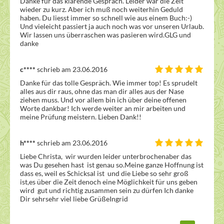
Danke für das klärende Gespräch. Leider war die Zeit 
wieder zu kurz. Aber ich muß noch weiterhin Geduld 
haben. Du liesst immer so schnell wie aus einem Buch:-) 
Und vieleicht passiert ja auch noch was vor unseren Urlaub. 
Wir lassen uns überraschen was pasieren wird.GLG und 
danke
c****
schrieb am 23.06.2016
Danke für das tolle Gespräch. Wie immer top! Es sprudelt 
alles aus dir raus, ohne das man dir alles aus der Nase 
ziehen muss. Und vor allem bin ich über deine offenen 
Worte dankbar! Ich werde weiter an mir arbeiten und 
meine Prüfung meistern. Lieben Dank!!
h****
schrieb am 23.06.2016
Liebe Christa,  wir wurden leider unterbrochenaber das 
was Du gesehen hast  ist genau so.Meine ganze Hoffnung ist 
dass es, weil es Schicksal ist  und die Liebe so sehr groß 
ist,es über die Zeit denoch eine Möglichkeit für uns geben 
wird  gut und richtig zusammen sein zu dürfen Ich danke 
Dir sehrsehr viel liebe GrüßeIngrid