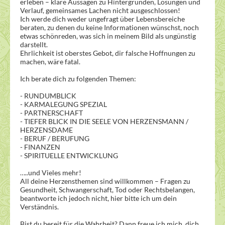
erleben – klare Aussagen zu Hintergründen, Lösungen und
Verlauf, gemeinsames Lachen nicht ausgeschlossen!
Ich werde dich weder ungefragt über Lebensbereiche
beraten, zu denen du keine Informationen wünschst, noch
etwas schönreden, was sich in meinem Bild als ungünstig
darstellt.
Ehrlichkeit ist oberstes Gebot, dir falsche Hoffnungen zu
machen, wäre fatal.
Ich berate dich zu folgenden Themen:
- RUNDUMBLICK
- KARMALEGUNG SPEZIAL
- PARTNERSCHAFT
- TIEFER BLICK IN DIE SEELE VON HERZENSMANN /
HERZENSDAME
- BERUF / BERUFUNG
- FINANZEN
- SPIRITUELLE ENTWICKLUNG
…..und Vieles mehr!
All deine Herzensthemen sind willkommen – Fragen zu
Gesundheit, Schwangerschaft, Tod oder Rechtsbelangen,
beantworte ich jedoch nicht, hier bitte ich um dein
Verständnis.
Bist du bereit für die Wahrheit? Dann freue ich mich, dich