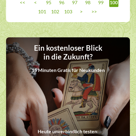
<<
<
95
96
97
98
99
100
101
102
103
>
>>
Ein kostenloser Blick
in die Zukunft?
15 Minuten Gratis für Neukunden
Heute unverbindlich testen: