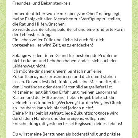
Freundes- und Bekanntenkreis.
Immer deutlicher wurde mir aber „von Oben“ nahegelegt,
meine Fähigkeit allen Menschen zur Verfügung zu stellen,
die Rat und Hilfe wünschen.
So wurde aus Berufung bald Beruf und eine fundierte Form
der Lebensberatung.
Ein Leben voller Fülle und Liebe ist auch für dich
vorgesehen - es wird Zeit, es zu entdecken!
Solange wir den tiefen Grund für bestehende Probleme
nicht erkannt und behoben haben, ändert sich auch der
Leidensweg nicht.
Ich möchte dir daher ungern „einfach nur“ eine
Zukunftsprognose präsentieren und dich damit stehen
lassen. Du würdest dich fühlen, wie eine Marionette, die
den Umständen oder dem Kartenbild ausgeliefert ist.
Mit meiner langjährigen Erfahrung, meinen Lenormand
Karten und der Hilfe meiner lieben Engel, biete ich dir
vielmehr das fundierte „Werkzeug“ für den Weg ins Glück
an - zaubern kann ich hierbei jedoch nicht!
Deine Mitarbeit ist gefragt, jede Zukunftsprognose wird
durch dein Handeln und deine eigene, völlig freie
Entscheidung mit gesteuert – sei Regisseur deines Lebens!
Du wirst meine Beratungen als bodenständig und präzise