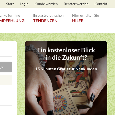
Start
Login
Kunde werden
Berater werden
Kontakt
anke für Ihre
Ihre astrologischen
Hier erhalten Sie
MPFEHLUNG
TENDENZEN
HILFE
Ein kostenloser Blick
in die Zukunft?
KRUF
15 Minuten Gratis für Neukunden
T