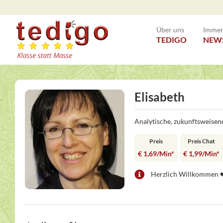
Über uns
Immer 
TEDIGO
NEW
Elisabeth
Analytische, zukunftsweisen
Preis
Preis Chat
€ 1,69/Min
*
€ 1,99/Min
*
Herzlich Willkommen ❤