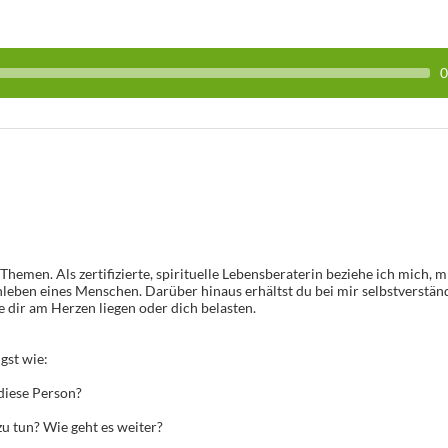
0
Themen. Als zertifizierte, spirituelle Lebensberaterin beziehe ich mich, m
nleben eines Menschen. Darüber hinaus erhältst du bei mir selbstverstän
e dir am Herzen liegen oder dich belasten.
gst wie:
 diese Person?
 tun? Wie geht es weiter?