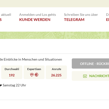
aktuell
Anmelden und Los gehts
Schreiben Sie uns über
D
S
KUNDE WERDEN
TELEGRAM
E
de Einblicke in Menschen und Situationen
OFFLINE - RÜC
Durchwahl
Expertisen
Anrufe
192
26.225
NACHRICH
️ Samstag 22 Uhr