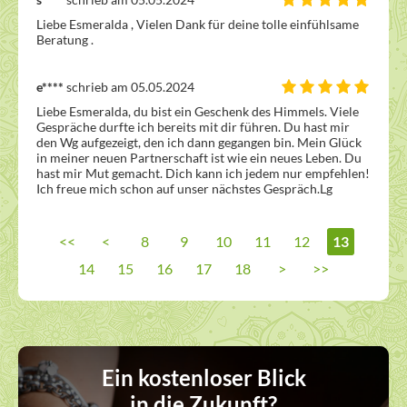
Liebe Esmeralda , Vielen Dank für deine tolle einfühlsame 
Beratung . 
e****
schrieb am 05.05.2024
Liebe Esmeralda, du bist ein Geschenk des Himmels. Viele 
Gespräche durfte ich bereits mit dir führen. Du hast mir 
den Wg aufgezeigt, den ich dann gegangen bin. Mein Glück 
in meiner neuen Partnerschaft ist wie ein neues Leben. Du 
hast mir Mut gemacht. Dich kann ich jedem nur empfehlen! 
Ich freue mich schon auf unser nächstes Gespräch.Lg
<<
<
8
9
10
11
12
13
14
15
16
17
18
>
>>
Ein kostenloser Blick
in die Zukunft?