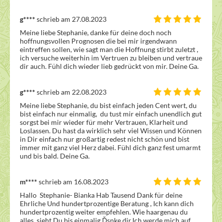
g****
schrieb am 27.08.2023
Meine liebe Stephanie, danke für deine doch noch 
hoffnungsvollen Prognosen die bei mir irgendwann 
eintreffen sollen, wie sagt man die Hoffnung stirbt zuletzt , 
ich versuche weiterhin im Vertruen zu bleiben und vertraue 
dir auch. Fühl dich wieder lieb gedrückt von mir. Deine Ga.
g****
schrieb am 22.08.2023
Meine liebe Stephanie, du bist einfach jeden Cent wert, du 
bist einfach nur einmalig,  du tust mir einfach unendlich gut 
sorgst bei mir wieder für mehr Vertrauen, Klarheit und 
Loslassen. Du hast da wirklich sehr viel Wissen und Können 
in Dir einfach nur großartig redest nicht schön und bist 
immer mit ganz viel Herz dabei. Fühl dich ganz fest umarmt 
und bis bald. Deine Ga.
m****
schrieb am 16.08.2023
Hallo  Stephanie- Bianka Hab Tausend Dank für deine 
Ehrliche Und hundertprozentige Beratung , Ich kann dich 
hundertprozentig weiter empfehlen. Wie haargenau du  
alles  sieht,Du bis einmalig Ďsnke dir.Ich werde mich auf 