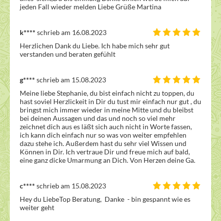
jeden Fall wieder melden Liebe Grüße Martina 
k****
schrieb am 16.08.2023
Herzlichen Dank du Liebe. Ich habe mich sehr gut 
verstanden und beraten gefühlt 
g****
schrieb am 15.08.2023
Meine liebe Stephanie, du bist einfach nicht zu toppen, du 
hast soviel Herzlickeit in Dir du tust mir einfach nur gut , du 
bringst mich immer wieder in meine Mitte und du bleibst 
bei deinen Aussagen und das und noch so viel mehr 
zeichnet dich aus es läßt sich auch nicht in Worte fassen, 
ich kann dich einfach nur so was von weiter empfehlen 
dazu stehe ich. Außerdem hast du sehr viel Wissen und 
Können in Dir. Ich vertraue Dir und freue mich auf bald, 
eine ganz dicke Umarmung an Dich. Von Herzen deine Ga.
c****
schrieb am 15.08.2023
Hey du LiebeTop Beratung,  Danke  - bin gespannt wie es 
weiter geht 