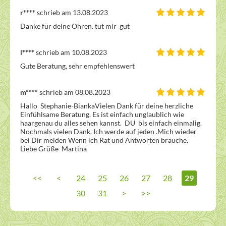
r****
schrieb am 13.08.2023
Danke für deine Ohren. tut mir  gut 
l****
schrieb am 10.08.2023
Gute Beratung, sehr empfehlenswert 
m****
schrieb am 08.08.2023
Hallo  Stephanie-BiankaVielen Dank für deine herzliche 
Einfühlsame Beratung. Es ist einfach unglaublich wie 
haargenau du alles sehen kannst.  DU  bis einfach einmalig. 
Nochmals vielen Dank. Ich werde auf jeden .Mich wieder 
bei Dir melden Wenn ich Rat und Antworten brauche. 
Liebe Grüße  Martina  
<<
<
24
25
26
27
28
29
30
31
>
>>