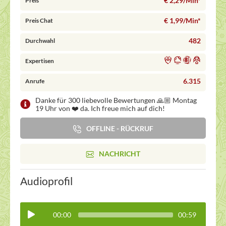
€ 2,29/Min
*
Preis
€ 1,99/Min
*
Preis Chat
482
Durchwahl
Expertisen
6.315
Anrufe
Danke für 300 liebevolle Bewertungen 🙏🏼 Montag
19 Uhr von ❤️ da. Ich freue mich auf dich!
OFFLINE - RÜCKRUF
NACHRICHT
Audioprofil
00:00
00:59