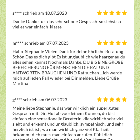
s****
schrieb am 10.07.2023
Danke Danke für  das sehr schöne Gespräch  so siehst so 
viel es war einfach  klasse 
m****
schrieb am 07.07.2023
Hallo  Stephanie Vielen Dank für deine Ehrliche Beratung 
Schön Das es dich gibt Es ist unglaublich wie haargenau du 
alles sehen kannst Nochmals Danke. DU BIS EINE GROßE 
BEREICHERUNG FÜR MENSCHEN DIE RAT UND 
ANTWORTEN BRAUCHEN UND Rat suchen ...Ich werde 
mich auf jeden Fall wieder bei Dir melden. Liebe Grüße  
Martina 
g****
schrieb am 06.07.2023
Meine liebe Stephanie, das war wirklich ein super gutes 
Gespräch mit Dir, Hut ab voe deinem Können, du bist 
einfach eine sensationelle Beraterin, die wirklich sehr viel 
sieht und erkennt und unglaublich, sympathisch, und sehr 
herzlich ist ist , wo man wirklich ganz viel Klarheit 
bekommt dich muss man einfach anrufen. Fühl dich 
nochmals lieb gedrückt und bis bald. Von Herzen Ga.