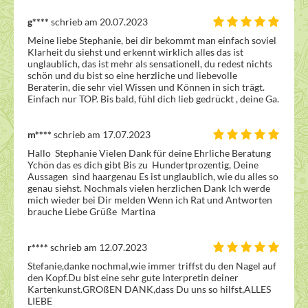
g****
schrieb am 20.07.2023
Meine liebe Stephanie, bei dir bekommt man einfach soviel 
Klarheit du siehst und erkennt wirklich alles das ist 
unglaublich, das ist mehr als sensationell, du redest nichts 
schön und du bist so eine herzliche und liebevolle 
Beraterin, die sehr viel Wissen und Können in sich trägt. 
Einfach nur TOP. Bis bald, fühl dich lieb gedrückt , deine Ga.
m****
schrieb am 17.07.2023
Hallo  Stephanie Vielen Dank für deine Ehrliche Beratung 
Ychön das es dich gibt Bis zu  Hundertprozentig, Deine 
Aussagen  sind haargenau Es ist unglaublich, wie du alles so 
genau siehst. Nochmals vielen herzlichen Dank Ich werde 
mich wieder bei Dir melden Wenn ich Rat und Antworten 
brauche Liebe Grüße  Martina 
r****
schrieb am 12.07.2023
Stefanie,danke nochmal,wie immer triffst du den Nagel auf 
den Kopf.Du bist eine sehr gute Interpretin deiner 
Kartenkunst.GROßEN DANK,dass Du uns so hilfst,ALLES 
LIEBE