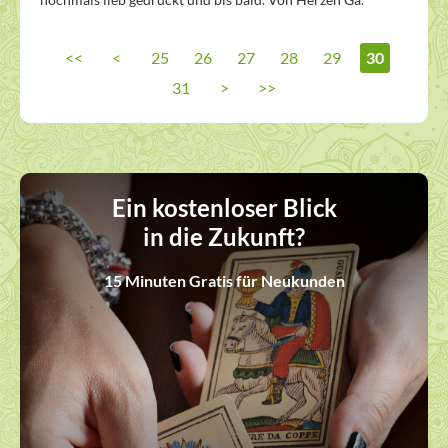
<<
<
25
26
27
28
29
30
31
>
>>
Ein kostenloser Blick
in die Zukunft?
15 Minuten Gratis für Neukunden