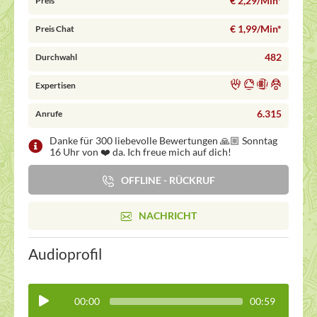
€ 2,29/Min
*
Preis
€ 1,99/Min
*
Preis Chat
482
Durchwahl
Expertisen
6.315
Anrufe
Danke für 300 liebevolle Bewertungen 🙏🏼 Sonntag
16 Uhr von ❤️ da. Ich freue mich auf dich!
OFFLINE - RÜCKRUF
NACHRICHT
Audioprofil
00:00
00:59