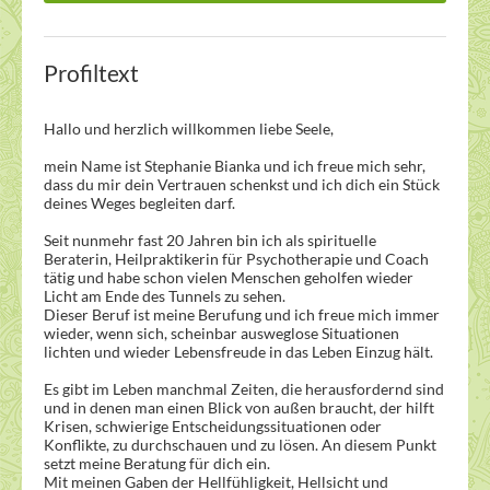
Profiltext
Hallo und herzlich willkommen liebe Seele,
mein Name ist Stephanie Bianka und ich freue mich sehr,
dass du mir dein Vertrauen schenkst und ich dich ein Stück
deines Weges begleiten darf.
Seit nunmehr fast 20 Jahren bin ich als spirituelle
Beraterin, Heilpraktikerin für Psychotherapie und Coach
tätig und habe schon vielen Menschen geholfen wieder
Licht am Ende des Tunnels zu sehen.
Dieser Beruf ist meine Berufung und ich freue mich immer
wieder, wenn sich, scheinbar ausweglose Situationen
lichten und wieder Lebensfreude in das Leben Einzug hält.
Es gibt im Leben manchmal Zeiten, die herausfordernd sind
und in denen man einen Blick von außen braucht, der hilft
Krisen, schwierige Entscheidungssituationen oder
Konflikte, zu durchschauen und zu lösen. An diesem Punkt
setzt meine Beratung für dich ein.
Mit meinen Gaben der Hellfühligkeit, Hellsicht und