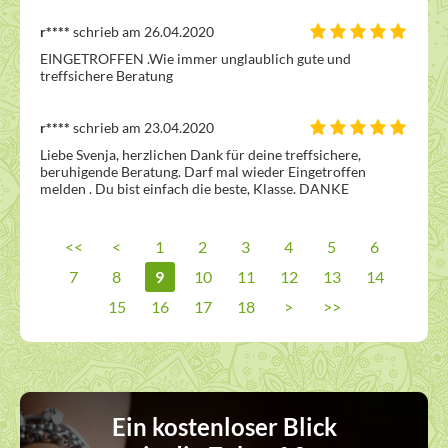
r****
schrieb am 26.04.2020
EINGETROFFEN .Wie immer unglaublich gute und 
treffsichere Beratung
r****
schrieb am 23.04.2020
Liebe Svenja, herzlichen Dank für deine treffsichere, 
beruhigende Beratung. Darf mal wieder Eingetroffen 
melden . Du bist einfach die beste, Klasse. DANKE
<<
<
1
2
3
4
5
6
7
8
9
10
11
12
13
14
15
16
17
18
>
>>
Ein kostenloser Blick