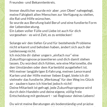
Freundes- und Bekanntenkreis.
Immer deutlicher wurde mir aber „von Oben“ nahegelegt,
meine Fähigkeit allen Menschen zur Verfügung zu stellen,
die Rat und Hilfe wünschen.
So wurde aus Berufung bald Beruf und eine fundierte Form
der Lebensberatung.
Ein Leben voller Fülle und Liebe ist auch für dich
vorgesehen - es wird Zeit, es zu entdecken!
Solange wir den tiefen Grund für bestehende Probleme
nicht erkannt und behoben haben, ändert sich auch der
Leidensweg nicht.
Ich möchte dir daher ungern „einfach nur“ eine
Zukunftsprognose präsentieren und dich damit stehen
lassen. Du würdest dich fühlen, wie eine Marionette, die
den Umständen oder dem Kartenbild ausgeliefert ist.
Mit meiner langjährigen Erfahrung, meinen Lenormand
Karten und der Hilfe meiner lieben Engel, biete ich dir
vielmehr das fundierte „Werkzeug“ für den Weg ins Glück
an - zaubern kann ich hierbei jedoch nicht!
Deine Mitarbeit ist gefragt, jede Zukunftsprognose wird
durch dein Handeln und deine eigene, völlig freie
Entscheidung mit gesteuert – sei Regisseur deines Lebens!
Du wirst meine Beratungen als bodenständig und präzise