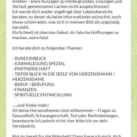
erleben – klare Aussagen zu Hintergründen, Lösungen und
Verlauf, gemeinsames Lachen nicht ausgeschlossen!
Ich werde dich weder ungefragt über Lebensbereiche
beraten, zu denen du keine Informationen wünschst, noch
etwas schönreden, was sich in meinem Bild als ungünstig
darstellt.
Ehrlichkeit ist oberstes Gebot, dir falsche Hoffnungen zu
machen, wäre fatal.
Ich berate dich zu folgenden Themen:
- RUNDUMBLICK
- KARMALEGUNG SPEZIAL
- PARTNERSCHAFT
- TIEFER BLICK IN DIE SEELE VON HERZENSMANN /
HERZENSDAME
- BERUF / BERUFUNG
- FINANZEN
- SPIRITUELLE ENTWICKLUNG
…..und Vieles mehr!
All deine Herzensthemen sind willkommen – Fragen zu
Gesundheit, Schwangerschaft, Tod oder Rechtsbelangen,
beantworte ich jedoch nicht, hier bitte ich um dein
Verständnis.
Bist du bereit für die Wahrheit? Dann freue ich mich, dich