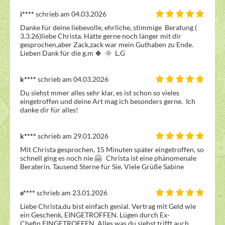
i****
schrieb am 04.03.2026
Danke für deine liebevolle, ehrliche, stimmige  Beratung ( 
3.3.26)liebe Christa. Hätte gerne noch länger mit dir 
gesprochen,aber Zack,zack war mein Guthaben zu Ende. 
Lieben Dank für die g.m 🍀  🌞  L.G
k****
schrieb am 04.03.2026
Du siehst mmer alles sehr klar, es ist schon so vieles 
eingetroffen und deine Art mag ich besonders gerne.  Ich 
danke dir für alles!
k****
schrieb am 29.01.2026
Mit Christa gesprochen, 15 Minuten später eingetroffen, so 
schnell ging es noch nie 🤗   Christa ist eine phänomenale 
Beraterin. Tausend Sterne für Sie. Viele Grüße Sabine
e****
schrieb am 23.01.2026
Liebe Christa,du bist einfach genial. Vertrag mit Geld wie 
ein Geschenk, EINGETROFFEN. Lügen durch Ex-
Chefin,EINGETROFFEN. Alles was du siehst trifft auch 