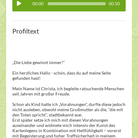
00:00
00:50
Profiltext
„Die Liebe gewinnt immer!“
Ein herzliches Hallo - schön, dass du auf meine Seite
gefunden hast!
Mein Name ist Christa, ich begleite ratsuchende Menschen
seit Jahren mit großer Freude.
Schon als Kind hatte ich „Vorahnungen", durfte diese jedoch
nicht ausleben, obwohl meine Großmutter als die, "die mit
den Toten spricht", stadtbekannt war.
Erst später setze ich mich mit diesen Vorahnungen
auseinander und widmete mich intensiv der Kunst des
Kartenlegens in Kombination mit Hellfühligkeit – vorerst
mit Begeisterung und hoher Treffsicherheit in meinem