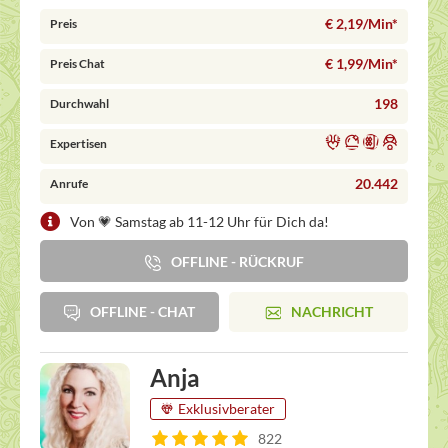
€ 2,19/Min
*
Preis
€ 1,99/Min
*
Preis Chat
198
Durchwahl
Expertisen
20.442
Anrufe
Von 💗 Samstag ab 11-12 Uhr für Dich da!
OFFLINE - RÜCKRUF
OFFLINE - CHAT
NACHRICHT
Anja
Exklusivberater
822