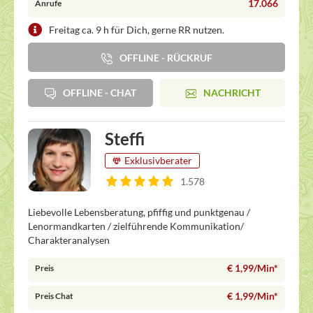
17.066
Anrufe
Freitag ca. 9 h für Dich, gerne RR nutzen.
OFFLINE - RÜCKRUF
OFFLINE - CHAT
NACHRICHT
Steffi
Exklusivberater
1.578
Liebevolle Lebensberatung, pfiffig und punktgenau /
Lenormandkarten / zielführende Kommunikation/
Charakteranalysen
€ 1,99/Min
*
Preis
€ 1,99/Min
*
Preis Chat