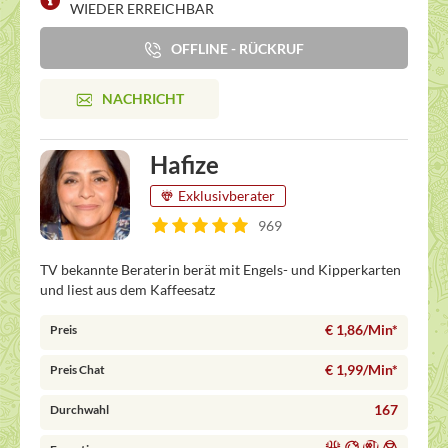
WIEDER ERREICHBAR
OFFLINE - RÜCKRUF
NACHRICHT
Hafize
Exklusivberater
969
TV bekannte Beraterin berät mit Engels- und Kipperkarten
und liest aus dem Kaffeesatz
€ 1,86/Min
*
Preis
€ 1,99/Min
*
Preis Chat
167
Durchwahl