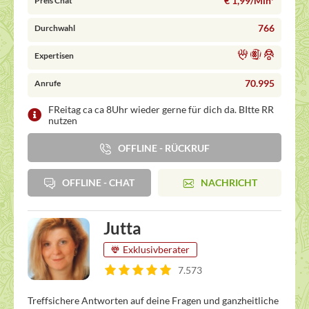
€ 1,99/Min
*
Preis Chat
766
Durchwahl
Expertisen
70.995
Anrufe
FReitag ca ca 8Uhr wieder gerne für dich da. BItte RR
nutzen
OFFLINE - RÜCKRUF
OFFLINE - CHAT
NACHRICHT
Jutta
Exklusivberater
7.573
Treffsichere Antworten auf deine Fragen und ganzheitliche