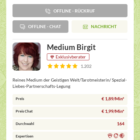
OFFLINE - RÜCKRUF
OFFLINE - CHAT
NACHRICHT
Medium Birgit
Exklusivberater
1.202
Reines Medium der Geistigen Welt/Tarotmeisterin/ Spezial-
Liebes-Partnerschafts-Legung
€ 1,89/Min
*
Preis
€ 1,99/Min
*
Preis Chat
164
Durchwahl
Expertisen