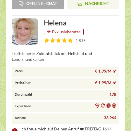
OFFLINE - CHAT
NACHRICHT
Helena
Exklusivberater
1.815
Treffsicherer Zukunfsblick mit Hellsicht und
Lenormandkarten
€ 1,99/Min
*
Preis
€ 1,99/Min
*
Preis Chat
178
Durchwahl
Expertisen
33.964
Anrufe
Ich freue mich auf Deinen Anruf ❤️ FREITAG 16 H