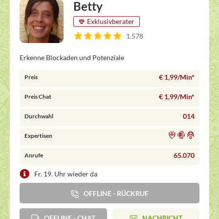
Betty
Exklusivberater
1.578
Erkenne Blockaden und Potenziale
€ 1,99/Min
*
Preis
€ 1,99/Min
*
Preis Chat
014
Durchwahl
Expertisen
65.070
Anrufe
Fr. 19. Uhr wieder da
OFFLINE - RÜCKRUF
OFFLINE - CHAT
NACHRICHT