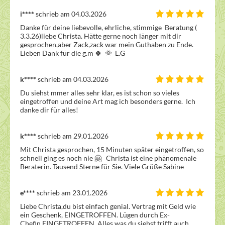
i****
schrieb am 04.03.2026
Danke für deine liebevolle, ehrliche, stimmige  Beratung ( 
3.3.26)liebe Christa. Hätte gerne noch länger mit dir 
gesprochen,aber Zack,zack war mein Guthaben zu Ende. 
Lieben Dank für die g.m 🍀  🌞  L.G
k****
schrieb am 04.03.2026
Du siehst mmer alles sehr klar, es ist schon so vieles 
eingetroffen und deine Art mag ich besonders gerne.  Ich 
danke dir für alles!
k****
schrieb am 29.01.2026
Mit Christa gesprochen, 15 Minuten später eingetroffen, so 
schnell ging es noch nie 🤗   Christa ist eine phänomenale 
Beraterin. Tausend Sterne für Sie. Viele Grüße Sabine
e****
schrieb am 23.01.2026
Liebe Christa,du bist einfach genial. Vertrag mit Geld wie 
ein Geschenk, EINGETROFFEN. Lügen durch Ex-
Chefin,EINGETROFFEN. Alles was du siehst trifft auch 