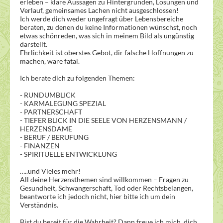
erleben – klare Aussagen zu Hintergründen, Lösungen und
Verlauf, gemeinsames Lachen nicht ausgeschlossen!
Ich werde dich weder ungefragt über Lebensbereiche
beraten, zu denen du keine Informationen wünschst, noch
etwas schönreden, was sich in meinem Bild als ungünstig
darstellt.
Ehrlichkeit ist oberstes Gebot, dir falsche Hoffnungen zu
machen, wäre fatal.
Ich berate dich zu folgenden Themen:
- RUNDUMBLICK
- KARMALEGUNG SPEZIAL
- PARTNERSCHAFT
- TIEFER BLICK IN DIE SEELE VON HERZENSMANN /
HERZENSDAME
- BERUF / BERUFUNG
- FINANZEN
- SPIRITUELLE ENTWICKLUNG
…..und Vieles mehr!
All deine Herzensthemen sind willkommen – Fragen zu
Gesundheit, Schwangerschaft, Tod oder Rechtsbelangen,
beantworte ich jedoch nicht, hier bitte ich um dein
Verständnis.
Bist du bereit für die Wahrheit? Dann freue ich mich, dich