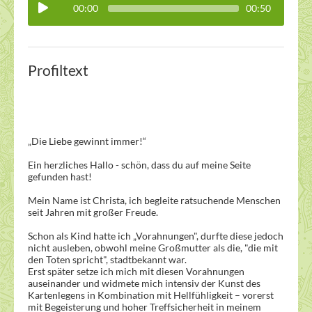
00:00
00:50
Profiltext
„Die Liebe gewinnt immer!“
Ein herzliches Hallo - schön, dass du auf meine Seite
gefunden hast!
Mein Name ist Christa, ich begleite ratsuchende Menschen
seit Jahren mit großer Freude.
Schon als Kind hatte ich „Vorahnungen", durfte diese jedoch
nicht ausleben, obwohl meine Großmutter als die, "die mit
den Toten spricht", stadtbekannt war.
Erst später setze ich mich mit diesen Vorahnungen
auseinander und widmete mich intensiv der Kunst des
Kartenlegens in Kombination mit Hellfühligkeit – vorerst
mit Begeisterung und hoher Treffsicherheit in meinem