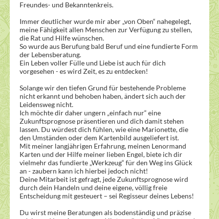
Freundes- und Bekanntenkreis.
Immer deutlicher wurde mir aber „von Oben“ nahegelegt,
meine Fähigkeit allen Menschen zur Verfügung zu stellen,
die Rat und Hilfe wünschen.
So wurde aus Berufung bald Beruf und eine fundierte Form
der Lebensberatung.
Ein Leben voller Fülle und Liebe ist auch für dich
vorgesehen - es wird Zeit, es zu entdecken!
Solange wir den tiefen Grund für bestehende Probleme
nicht erkannt und behoben haben, ändert sich auch der
Leidensweg nicht.
Ich möchte dir daher ungern „einfach nur“ eine
Zukunftsprognose präsentieren und dich damit stehen
lassen. Du würdest dich fühlen, wie eine Marionette, die
den Umständen oder dem Kartenbild ausgeliefert ist.
Mit meiner langjährigen Erfahrung, meinen Lenormand
Karten und der Hilfe meiner lieben Engel, biete ich dir
vielmehr das fundierte „Werkzeug“ für den Weg ins Glück
an - zaubern kann ich hierbei jedoch nicht!
Deine Mitarbeit ist gefragt, jede Zukunftsprognose wird
durch dein Handeln und deine eigene, völlig freie
Entscheidung mit gesteuert – sei Regisseur deines Lebens!
Du wirst meine Beratungen als bodenständig und präzise