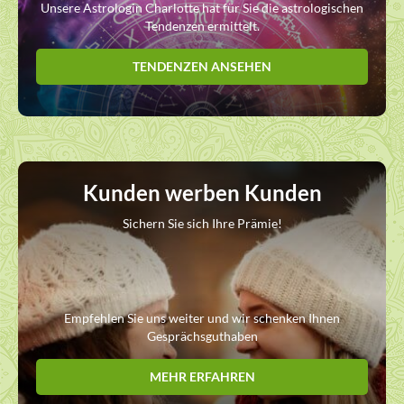
Unsere Astrologin Charlotte hat für Sie die astrologischen
Tendenzen ermittelt.
TENDENZEN ANSEHEN
Kunden werben Kunden
Sichern Sie sich Ihre Prämie!
Empfehlen Sie uns weiter und wir schenken Ihnen
Gesprächsguthaben
MEHR ERFAHREN