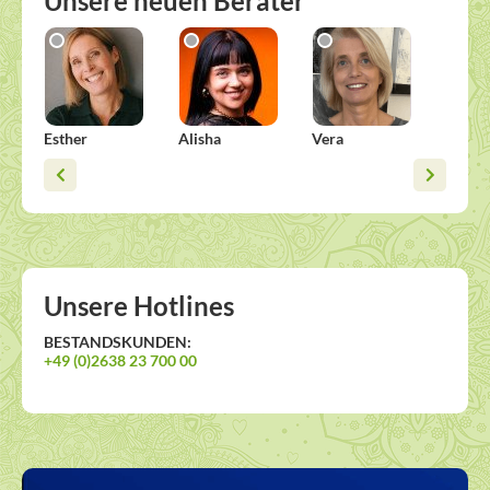
Unsere neuen Berater
Esther
Alisha
Vera
Micha
Unsere Hotlines
BESTANDSKUNDEN:
+49 (0)2638 23 700 00