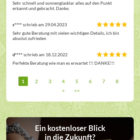
Sehr schnell und sonnenglasklar alles auf den Punkt 
erkannt und gebracht. Danke.
s****
schrieb am 29.04.2023
Sehr gute Beratung mit vielen wichtigen Details, ich bin 
absolut zufrieden  
d****
schrieb am 18.12.2022
Perfekte Beratung wie man es erwartet !!! DANKE!!! 
1
2
3
4
5
6
7
8
>
>>
Ein kostenloser Blick
in die Zukunft?