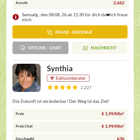
2.662
Anrufe
Samsatg , den 08.08. 26 ab 11.30 für dich da❤️ich freue
mich
PAUSE - RÜCKRUF
OFFLINE - CHAT
NACHRICHT
Synthia
Exklusivberater
2.227
Die Zukunft ist veränderbar! Der Weg ist das Ziel!
€ 1,99/Min
*
Preis
€ 1,99/Min
*
Preis Chat
636
Durchwahl