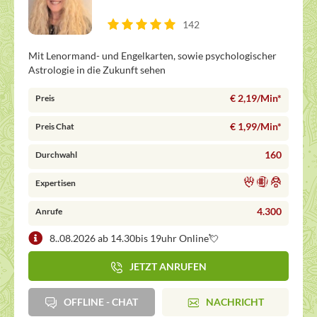
142
Mit Lenormand- und Engelkarten, sowie psychologischer
Astrologie in die Zukunft sehen
€ 2,19/Min
*
Preis
€ 1,99/Min
*
Preis Chat
160
Durchwahl
Expertisen
4.300
Anrufe
8..08.2026 ab 14.30bis 19uhr Online💘
JETZT ANRUFEN
OFFLINE - CHAT
NACHRICHT