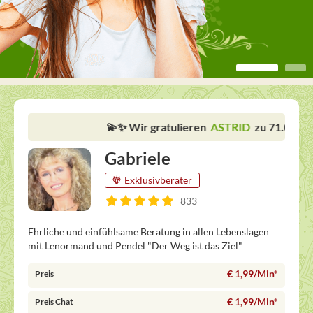
💫✨ Wir gratulieren
ASTRID
zu 71.000 Gespräche
Gabriele
Exklusivberater
833
Ehrliche und einfühlsame Beratung in allen Lebenslagen
mit Lenormand und Pendel "Der Weg ist das Ziel"
€ 1,99/Min
*
Preis
€ 1,99/Min
*
Preis Chat