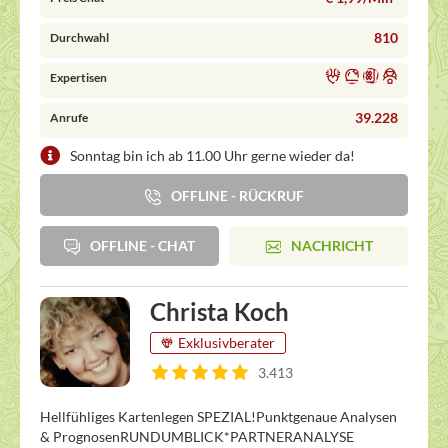
810
Durchwahl
Expertisen
39.228
Anrufe
Sonntag bin ich ab 11.00 Uhr gerne wieder da!
OFFLINE - RÜCKRUF
OFFLINE - CHAT
NACHRICHT
Christa Koch
Exklusivberater
3.413
Hellfühliges Kartenlegen SPEZIAL!Punktgenaue Analysen
& PrognosenRUNDUMBLICK*PARTNERANALYSE