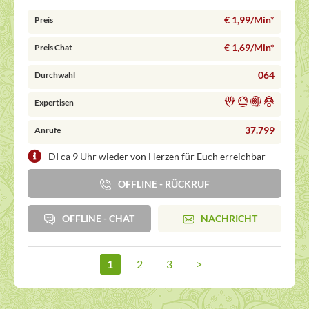
€ 1,99/Min
*
Preis
€ 1,69/Min
*
Preis Chat
064
Durchwahl
Expertisen
37.799
Anrufe
DI ca 9 Uhr wieder von Herzen für Euch erreichbar
OFFLINE - RÜCKRUF
OFFLINE - CHAT
NACHRICHT
1
2
3
>