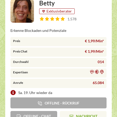
Betty
Exklusivberater
1.578
Erkenne Blockaden und Potenziale
€ 1,99/Min
*
Preis
€ 1,99/Min
*
Preis Chat
014
Durchwahl
Expertisen
65.084
Anrufe
Sa. 19. Uhr wieder da
OFFLINE - RÜCKRUF
OFFLINE - CHAT
NACHRICHT