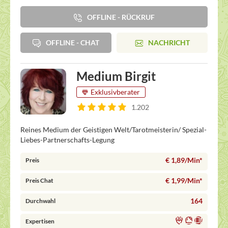
OFFLINE - RÜCKRUF
OFFLINE - CHAT
NACHRICHT
Medium Birgit
Exklusivberater
1.202
Reines Medium der Geistigen Welt/Tarotmeisterin/ Spezial-
Liebes-Partnerschafts-Legung
€ 1,89/Min
*
Preis
€ 1,99/Min
*
Preis Chat
164
Durchwahl
Expertisen