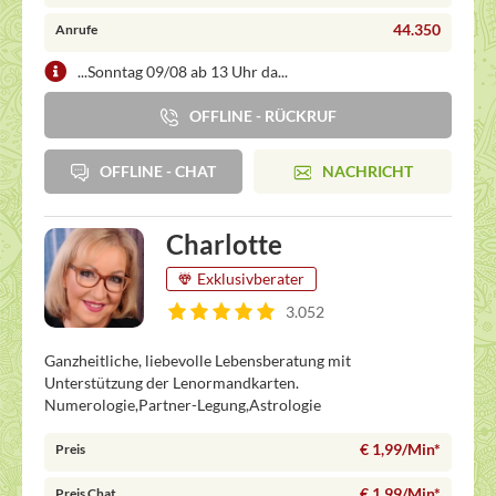
44.350
Anrufe
...Sonntag 09/08 ab 13 Uhr da...
OFFLINE - RÜCKRUF
OFFLINE - CHAT
NACHRICHT
Charlotte
Exklusivberater
3.052
Ganzheitliche, liebevolle Lebensberatung mit
Unterstützung der Lenormandkarten.
Numerologie,Partner-Legung,Astrologie
€ 1,99/Min
*
Preis
€ 1,99/Min
*
Preis Chat