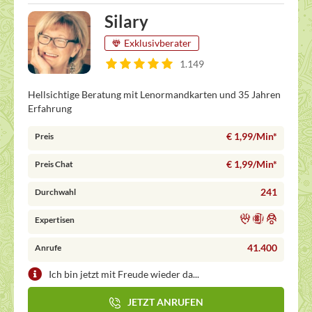
Silary
Exklusivberater
1.149
Hellsichtige Beratung mit Lenormandkarten und 35 Jahren
Erfahrung
€ 1,99/Min
*
Preis
€ 1,99/Min
*
Preis Chat
241
Durchwahl
Expertisen
41.400
Anrufe
Ich bin jetzt mit Freude wieder da...
JETZT ANRUFEN