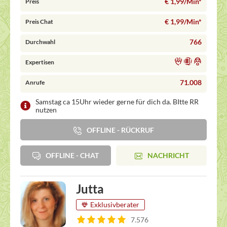
€ 1,99/Min
*
Preis
€ 1,99/Min
*
Preis Chat
766
Durchwahl
Expertisen
71.008
Anrufe
Samstag ca 15Uhr wieder gerne für dich da. BItte RR
nutzen
OFFLINE - RÜCKRUF
OFFLINE - CHAT
NACHRICHT
Jutta
Exklusivberater
7.576