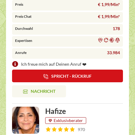
€ 1,99/Min
*
Preis
€ 1,99/Min
*
Preis Chat
178
Durchwahl
Expertisen
33.984
Anrufe
Ich freue mich auf Deinen Anruf ❤️
SPRICHT - RÜCKRUF
NACHRICHT
Hafize
Exklusivberater
970