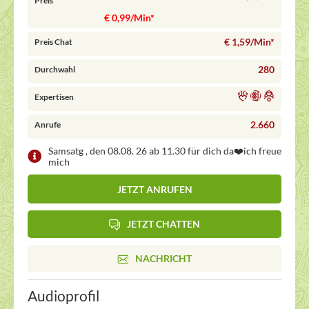
Preis
€ 0,99/Min
*
€ 1,59/Min
*
Preis Chat
280
Durchwahl
Expertisen
2.660
Anrufe
Samsatg , den 08.08. 26 ab 11.30 für dich da❤️ich freue
mich
JETZT ANRUFEN
JETZT CHATTEN
NACHRICHT
Audioprofil