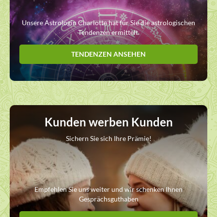
Unsere Astrologin Charlotte hat für Sie die astrologischen
Tendenzen ermittelt.
TENDENZEN ANSEHEN
Kunden werben Kunden
Sichern Sie sich Ihre Prämie!
Empfehlen Sie uns weiter und wir schenken Ihnen
Gesprächsguthaben