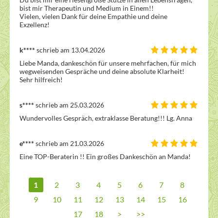
bist mir Therapeutin und Medium in Einem!!

Vielen, vielen Dank für deine Empathie und deine 
Exzellenz!
k****
schrieb am 13.04.2026
Liebe Manda, dankeschön für unsere mehrfachen, für mich 
wegweisenden Gespräche und deine absolute Klarheit! 
Sehr hilfreich!
s****
schrieb am 25.03.2026
Wundervolles Gespräch, extraklasse Beratung!!! Lg. Anna
e****
schrieb am 21.03.2026
Eine TOP-Beraterin !! Ein großes Dankeschön an Manda!
1
2
3
4
5
6
7
8
9
10
11
12
13
14
15
16
17
18
>
>>