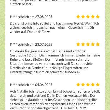
einfach besser.
f****
schrieb am 27.08.2025
Du siehst ohne Info soviel und hast immer Recht. Wenn ich 
weine, lege ich mit Lachen nach einem Gespräch mit Dir 
wieder auf. Danke dafür ❤ 
f****
schrieb am 23.07.2025
Ich danke für ganz viele empathische und ehrliche 
Gespräche ! Durch Dich komme ich immer wieder in meine 
Ruhe und lasse fließen. Du hilfst mir immer sehr,  die 
Situation besser zu verstehen, auch weil Du sooooviele 
Details siehst. Danke für unzählige Eingetroffen und 
Unterstützung in für mich schwere Stunden 🙏 
f****
schrieb am 04.06.2025
Ach Natalie, ich hätte schon längst bewerten sollen wie toll, 
detailreich und treffend Du in Deinen Aussagen bist. Du 
siehst so unglaublich tief ins Geschehen und bisher stellte 
es sich auch immer als richtig heraus. Ohne Dich wär ich 
vermutlich schon durchgedreht ;-) Du bist SUPER!!