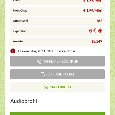
€ 1,99/Min
*
Preis
€ 1,99/Min
*
Preis Chat
182
Durchwahl
Expertisen
15.149
Anrufe
Donnerstag ab 20.30 Uhr erreichbar
OFFLINE - RÜCKRUF
OFFLINE - CHAT
NACHRICHT
Audioprofil