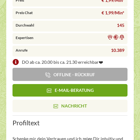
€ 1,99/Min
*
Preis
€ 1,99/Min
*
Preis Chat
145
Durchwahl
Expertisen
10.389
Anrufe
DO ab ca. 20.00 bis ca. 21.30 erreichbar❤️
OFFLINE - RÜCKRUF
E-MAIL-BERATUNG
NACHRICHT
Profiltext
Schenke mir dein Vertrauen und ich zeige Dir intuitiv und