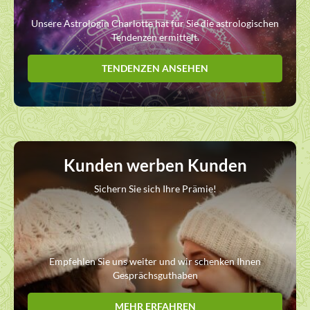
Unsere Astrologin Charlotte hat für Sie die astrologischen
Tendenzen ermittelt.
TENDENZEN ANSEHEN
Kunden werben Kunden
Sichern Sie sich Ihre Prämie!
Empfehlen Sie uns weiter und wir schenken Ihnen
Gesprächsguthaben
MEHR ERFAHREN