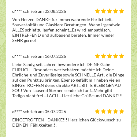
d****
schrieb am 02.08.2026
Von Herzen DANKE für immerwährende Ehrlichkeit, 
Souveränität und Glasklare Beratungen . Wenn irgendwie 
ALLES schief zu laufen scheint...Es wird  empathisch, 
EINTREFFEND und aufbauend beraten. Immer wieder 
SEHR gerne!
d****
schrieb am 16.07.2026
Liebe Sandy, seit Jahren bewundere ich DEINE Gabe 
EHRLICH...Besonders wertschätzen möchte ich Deine 
Ehrliche  und Zuverlässige sowie SCHNELLE Art , die Dinge 
auf den Punkt zu bringen. Ebenso gefällt mir neben vielen 
EINGETROFFEN deine direkte ART...BITTE BLEIB GENAU 
SO!!! Von  Tausend Sternen sende ich fünf...Mehr gibt 
Tedigo nicht frei ...LACH ...Herzliche Grüße und DANKE!!!
d****
schrieb am 05.07.2026
EINGETROFFEN-  DANKE!!! Herzlichen Glückwunsch zu 
DEINEN  Fähigkeiten!!!