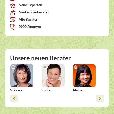
Neue Experten
Neukundenberater
Alle Berater
0900 Anonym
Unsere neuen Berater
Viskara
Sonja
Alisha
Dorot