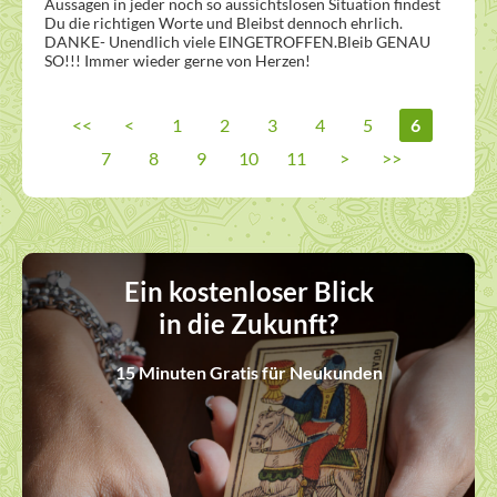
Aussagen in jeder noch so aussichtslosen Situation findest 
Du die richtigen Worte und Bleibst dennoch ehrlich. 
DANKE- Unendlich viele EINGETROFFEN.Bleib GENAU 
SO!!! Immer wieder gerne von Herzen!
<<
<
1
2
3
4
5
6
7
8
9
10
11
>
>>
Ein kostenloser Blick
in die Zukunft?
15 Minuten Gratis für Neukunden