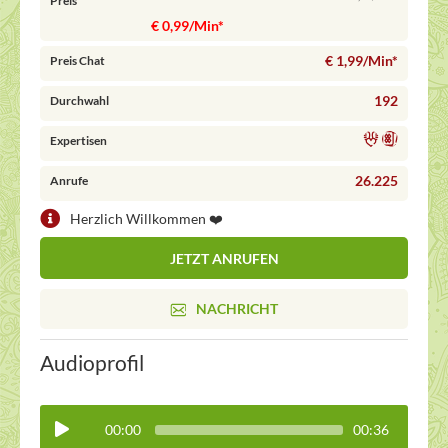
Preis
€ 0,99/Min
*
€ 1,99/Min
*
Preis Chat
192
Durchwahl
Expertisen
26.225
Anrufe
Herzlich Willkommen ❤️
JETZT ANRUFEN
NACHRICHT
Audioprofil
00:00
00:36