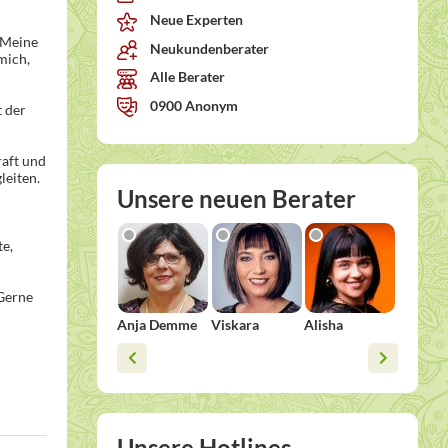
Neue Experten
. Meine
Neukundenberater
mich,
Alle Berater
0900 Anonym
t der
raft und
leiten.
Unsere neuen Berater
te,
 Gerne
Anja Demme
Viskara
Alisha
Doroth
Unsere Hotlines