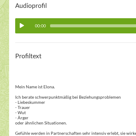
Audioprofil
00:00
Profiltext
Mein Name ist Elona.
Ich berate schwerpunktmäßig bei Beziehungsproblemen
- Liebeskummer
- Trauer
- Wut
- Ärger
oder ähnlichen Situationen.
Gefühle werden in Partnerschaften sehr intensiv erlebt, sie wirk