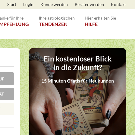
Start
Login
Kunde werden
Berater werden
Kontakt
anke für Ihre
Ihre astrologischen
Hier erhalten Sie
MPFEHLUNG
TENDENZEN
HILFE
Ein kostenloser Blick
in die Zukunft?
KRUF
15 Minuten Gratis für Neukunden
AT
T