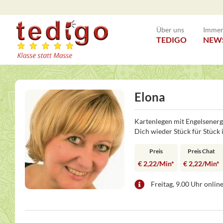
Über uns
Immer 
TEDIGO
NEW
Elona
Kartenlegen mit Engelsenergi
Dich wieder Stück für Stück 
Preis
Preis Chat
€ 2,22/Min
*
€ 2,22/Min
*
Freitag, 9.00 Uhr onlin