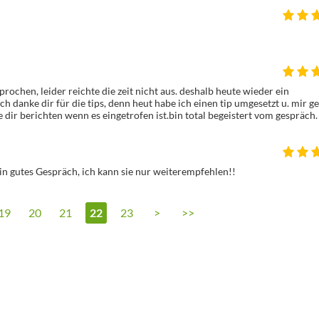
prochen, leider reichte die zeit nicht aus. deshalb heute wieder ein 
h danke dir für die tips, denn heut habe ich einen tip umgesetzt u. mir geh
 dir berichten wenn es eingetrofen ist.bin total begeistert vom gespräch.
ein gutes Gespräch, ich kann sie nur weiterempfehlen!!
19
20
21
22
23
>
>>