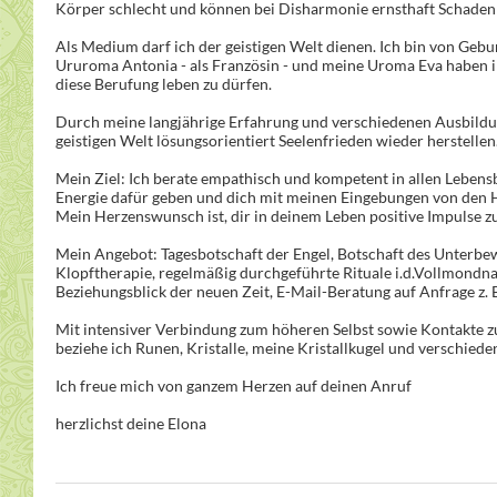
Körper schlecht und können bei Disharmonie ernsthaft Schaden
Als Medium darf ich der geistigen Welt dienen. Ich bin von Gebur
Ururoma Antonia - als Französin - und meine Uroma Eva haben ih
diese Berufung leben zu dürfen.
Durch meine langjährige Erfahrung und verschiedenen Ausbildun
geistigen Welt lösungsorientiert Seelenfrieden wieder herstellen
Mein Ziel: Ich berate empathisch und kompetent in allen Lebensb
Energie dafür geben und dich mit meinen Eingebungen von den H
Mein Herzenswunsch ist, dir in deinem Leben positive Impulse z
Mein Angebot: Tagesbotschaft der Engel, Botschaft des Unterbewu
Klopftherapie, regelmäßig durchgeführte Rituale i.d.Vollmondnac
Beziehungsblick der neuen Zeit, E-Mail-Beratung auf Anfrage z. 
Mit intensiver Verbindung zum höheren Selbst sowie Kontakte zu
beziehe ich Runen, Kristalle, meine Kristallkugel und verschied
Ich freue mich von ganzem Herzen auf deinen Anruf
herzlichst deine Elona