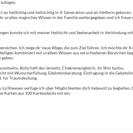
 zufügen.
t an hellfühlig und hellsichtig in 4. Generation und als Helferin geboren
r uraltes magisches Wissen in der Familie weitergegeben und ich freue 
gen konnte ich mit meiner Hellsicht und Seelenarbeit in Verbindung mi
.
ereichen. Ich zeige dir neue Wege, die zum Ziel führen. Ich möchte dir K
eiligen kombiniert mit uraltem Wissen aus verschiedenen Bereichen beg
u geben.
sstseins, Botschaft des Jenseits, Chakrenausgleich, Jin Shin Iyutsu,
ht mit Wunscherfüllung, Edelsteinberatung, Eintragung in die Gebetslis
B. für Traumdeutung.
 Lichtwesen verfüge ich über Möglichkeiten dich liebevoll zu begleiten.
ene Karten aus 100 Kartendecks mit ein.