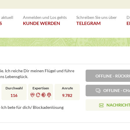
aktuell
Anmelden und Los gehts
Schreiben Sie uns über
D
S
KUNDE WERDEN
TELEGRAM
E
e. Ich reiche Dir meinen Flügel und führe
OFFLINE - RÜC
ins Lebensglück.
Durchwahl
Expertisen
Anrufe
OFFLINE - CH
116
9.782
NACHRICH
e Ich bete für dich/ Blockadenlösung