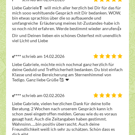
Liebe Gabriele❣ ️ will mich aller herzlich bei Dir für das für 
mich sooo wohltuende Gespräch mit Dir bedanken. WOW, 
bin etwas sprachlos über die so aufbauende und 
umfangreiche  Erläuterung meines Ist-Zustandes-habe ich 
so noch nicht erfahren. Werde bestimmt wieder anrufen👍 
Dir und Deinen lieben ein schönes Osterfest mit unendlich 
viel Licht und Liebe
e****
schrieb am 14.02.2026
Liebe Gabriele, möchte mich nochmal ganz herzlich für 
deine Geduld und Treffsicherheit bedanken. Du bist einfach 
Klasse und eine Bereicherung am Sternenhimmel von 
Tedigo. Ganz liebe Grüße 🥰  ❤ ️
e****
schrieb am 02.02.2026
Liebe Gabriele, vielen herzlichen Dank für deine tolle 
Beratung. 2 Wochen nach unserem Gespräch kann ich 
schon zwei eingetroffen melden. Genau wie du es voraus 
gesagt hast. Auch die Zeitangaben haben gestimmt. 
Wahnsinn…..bin positiv überrascht. Auch deine 
Freundlichkeit weiß ich sehr zu schätzen. Schön dass es 
dich gibt. 
