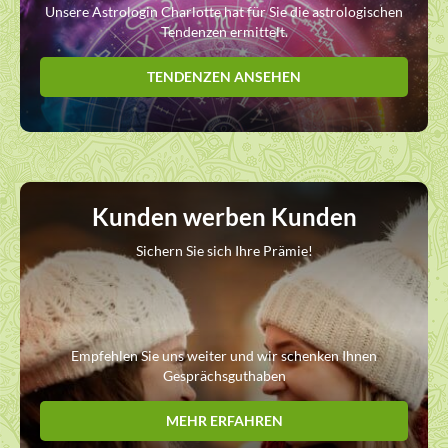
Unsere Astrologin Charlotte hat für Sie die astrologischen
Tendenzen ermittelt.
TENDENZEN ANSEHEN
Kunden werben Kunden
Sichern Sie sich Ihre Prämie!
Empfehlen Sie uns weiter und wir schenken Ihnen
Gesprächsguthaben
MEHR ERFAHREN