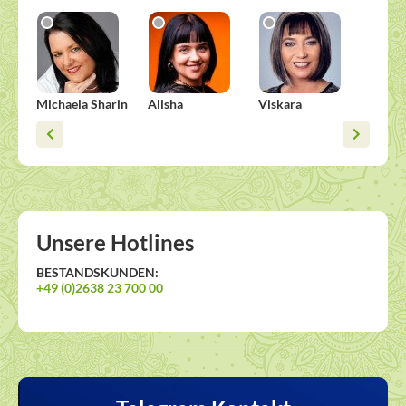
Michaela Sharin
Alisha
Viskara
Dorot
Unsere Hotlines
BESTANDSKUNDEN:
+49 (0)2638 23 700 00