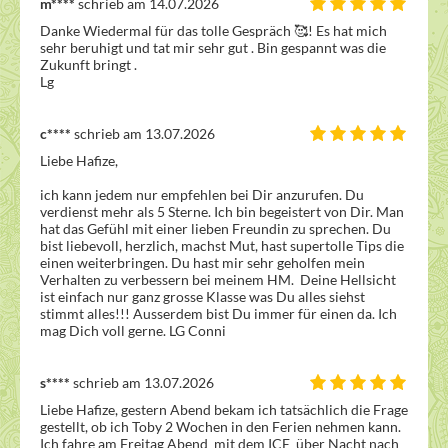
m****
schrieb am 14.07.2026
Danke Wiedermal für das tolle Gespräch 🥰! Es hat mich 
sehr beruhigt und tat mir sehr gut . Bin gespannt was die 
Zukunft bringt . 

Lg
c****
schrieb am 13.07.2026
Liebe Hafize,

ich kann jedem nur empfehlen bei Dir anzurufen. Du 
verdienst mehr als 5 Sterne. Ich bin begeistert von Dir. Man 
hat das Gefühl mit einer lieben Freundin zu sprechen. Du 
bist liebevoll, herzlich, machst Mut, hast supertolle Tips die 
einen weiterbringen. Du hast mir sehr geholfen mein 
Verhalten zu verbessern bei meinem HM.  Deine Hellsicht 
ist einfach nur ganz grosse Klasse was Du alles siehst 
stimmt alles!!! Ausserdem bist Du immer für einen da. Ich 
mag Dich voll gerne. LG Conni
s****
schrieb am 13.07.2026
Liebe Hafize, gestern Abend bekam ich tatsächlich die Frage 
gestellt, ob ich Toby 2 Wochen in den Ferien nehmen kann. 
Ich fahre am Freitag Abend  mit dem ICE  über Nacht nach 