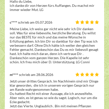
Hallo du Liebe, 

ich danke dir von Herzen fürs Auffangen. Du machst mir 
immer wieder Mut. LG
c****
schrieb am 05.07.2026
Meine Liebe, ich weiss gar nicht wie sehr ich Dir danken 
soll. Was für eine liebevolle, herzliche Beratung. Du willst 
nur das BESTE für mich und das meine Wünsche in 
Erfüllung gehen. Ich bin Dir so dankbar für den Tip was ich 
verbessern darf. Ohne Dich hätte ich weiter den gleichen 
Fehler gemacht. Dankeschön das Du es mir liebevoll gesagt 
hast. Ich halte mich daran, denn ich vertraue Dir . 
Dankeschön vom ganzen Herzen. Die Kapelle ist sehr 
schön. Ich freu mich über D. Unterstützung. LG Conni
m****
schrieb am 28.06.2026
Jetzt unser drittes Gespräch. Im Nachhinein sind mir Dinge 
klar geworden,  die ich in unserem vorigen Gespräch nur 
am Rande wahrgenommen habe.

Du hattest Recht mit einer Aussage, die ich anzweifelte. 
Aber nein, es ist genau so wie du sagst. Logisch, nur um die 
Ecke gedacht. 

Jetzt das Vierte. Unglaublich . Bin mit meinen Pflanzen 