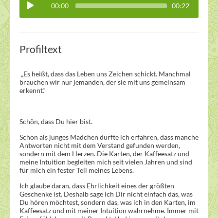
00:00
00:22
Profiltext
„Es heißt, dass das Leben uns Zeichen schickt. Manchmal
brauchen wir nur jemanden, der sie mit uns gemeinsam
erkennt.“
Schön, dass Du hier bist.
Schon als junges Mädchen durfte ich erfahren, dass manche
Antworten nicht mit dem Verstand gefunden werden,
sondern mit dem Herzen. Die Karten, der Kaffeesatz und
meine Intuition begleiten mich seit vielen Jahren und sind
für mich ein fester Teil meines Lebens.
Ich glaube daran, dass Ehrlichkeit eines der größten
Geschenke ist. Deshalb sage ich Dir nicht einfach das, was
Du hören möchtest, sondern das, was ich in den Karten, im
Kaffeesatz und mit meiner Intuition wahrnehme. Immer mit