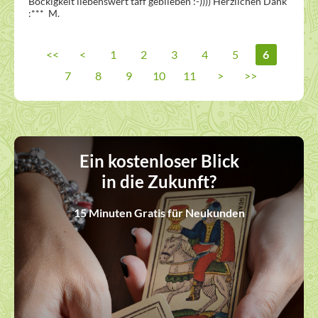
Bockigkeit liebenswert taff geblieben :-)))) Herzlichen Dank  
:***  M.
<<
<
1
2
3
4
5
6
7
8
9
10
11
>
>>
Ein kostenloser Blick
in die Zukunft?
15 Minuten Gratis für Neukunden