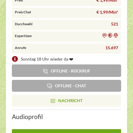
€ 1,99/Min
*
Preis
€ 1,99/Min
*
Preis Chat
521
Durchwahl
Expertisen
15.697
Anrufe
Sonntag 18 Uhr wieder da ❤️
OFFLINE - RÜCKRUF
OFFLINE - CHAT
NACHRICHT
Audioprofil