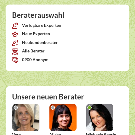
Beraterauswahl
Verfügbare Experten
Neue Experten
Neukundenberater
Alle Berater
0900 Anonym
Unsere neuen Berater
Vera
Alisha
Michaela Sharin
Dorot