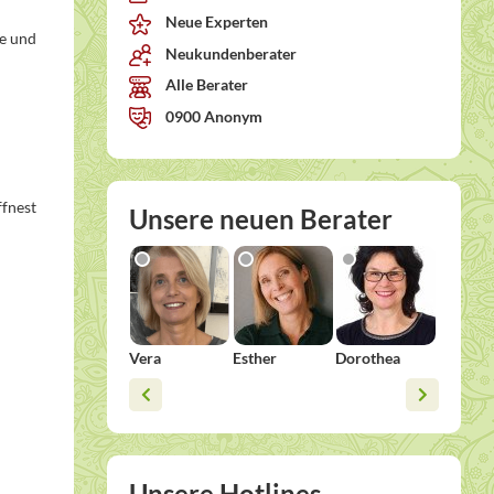
Neue Experten
te und
Neukundenberater
Alle Berater
0900 Anonym
ffnest
Unsere neuen Berater
Vera
Esther
Dorothea
Sonja
Unsere Hotlines