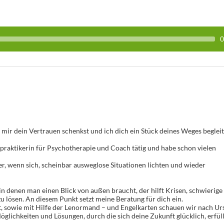
0
 mir dein Vertrauen schenkst und ich dich ein Stück deines Weges begleit
eilpraktikerin für Psychotherapie und Coach tätig und habe schon vielen
r, wenn sich, scheinbar ausweglose Situationen lichten und wieder
n denen man einen Blick von außen braucht, der hilft Krisen, schwierige
 lösen. An diesem Punkt setzt meine Beratung für dich ein.
it, sowie mit Hilfe der Lenormand – und Engelkarten schauen wir nach U
ichkeiten und Lösungen, durch die sich deine Zukunft glücklich, erfül