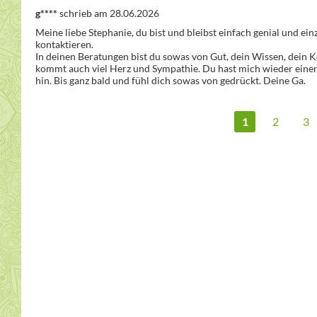
g****
schrieb am 28.06.2026
Meine liebe Stephanie, du bist und bleibst einfach genial und ei
kontaktieren. 

In deinen Beratungen bist du sowas von Gut, dein Wissen, dein Kö
kommt auch viel Herz und Sympathie. Du hast mich wieder einen 
hin. Bis ganz bald und fühl dich sowas von gedrückt. Deine Ga.
1
2
3