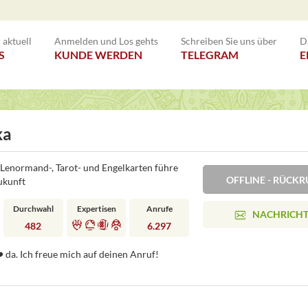
aktuell
Anmelden und Los gehts
Schreiben Sie uns über
D
S
KUNDE WERDEN
TELEGRAM
E
ka
t, Lenormand-, Tarot- und Engelkarten führe
OFFLINE - RÜC
Zukunft
Durchwahl
Expertisen
Anrufe
NACHRICH
482
6.297
️ da. Ich freue mich auf deinen Anruf!