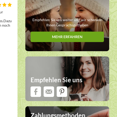
r 
Empfehlen Sie uns weiter und wir schenken
es.Dazu 
Ihnen Gesprächsguthaben
h noch 
MEHR ERFAHREN
Empfehlen Sie uns
Zahlungsmethoden