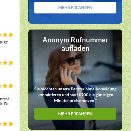
MEHR ERFAHREN
Anonym Rufnummer
BIST 
aufladen
Sie möchten unsere Berater ohne Anmeldung
kontaktieren und statt 0900 die günstigen
test. 
Minutenpreise nutzen ?
r. Du 
MEHR ERFAHREN