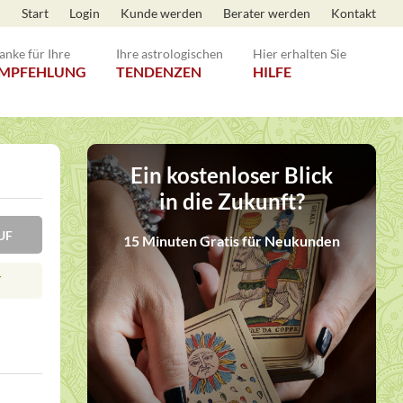
Start
Login
Kunde werden
Berater werden
Kontakt
anke für Ihre
Ihre astrologischen
Hier erhalten Sie
MPFEHLUNG
TENDENZEN
HILFE
Ein kostenloser Blick
in die Zukunft?
KRUF
15 Minuten Gratis für Neukunden
T