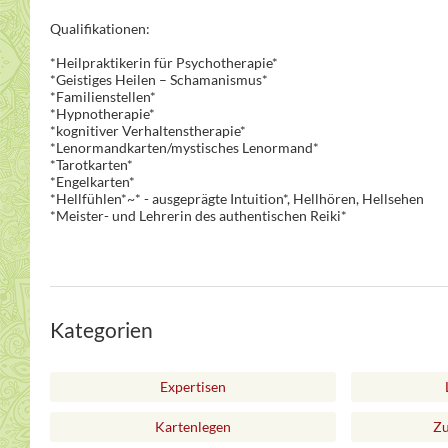
Qualifikationen:
*Heilpraktikerin für Psychotherapie*
*Geistiges Heilen – Schamanismus*
*Familienstellen*
*Hypnotherapie*
*kognitiver Verhaltenstherapie*
*Lenormandkarten/mystisches Lenormand*
*Tarotkarten*
*Engelkarten*
*Hellfühlen*~* - ausgeprägte Intuition*, Hellhören, Hellsehen
*Meister- und Lehrerin des authentischen Reiki*
Kategorien
Expertisen
Kartenlegen
Zu