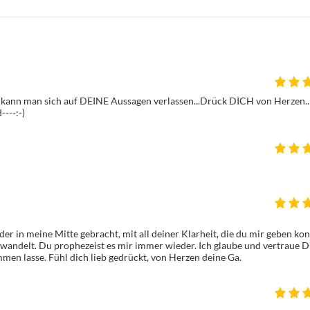
 kann man sich auf DEINE Aussagen verlassen...Drück DICH von Herzen..
---:-)
r in meine Mitte gebracht, mit all deiner Klarheit, die du mir geben konn
h wandelt. Du prophezeist es mir immer wieder. Ich glaube und vertraue Di
ommen lasse. Fühl dich lieb gedrückt, von Herzen deine Ga.