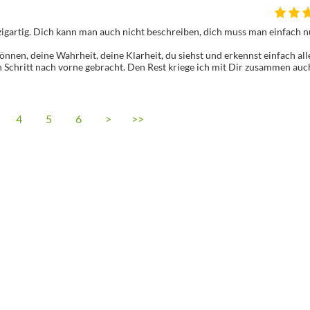
nzigartig. Dich kann man auch nicht beschreiben, dich muss man einfach nu
nnen, deine Wahrheit, deine Klarheit, du siehst und erkennst einfach all
Schritt nach vorne gebracht. Den Rest kriege ich mit Dir zusammen auc
4
5
6
>
>>