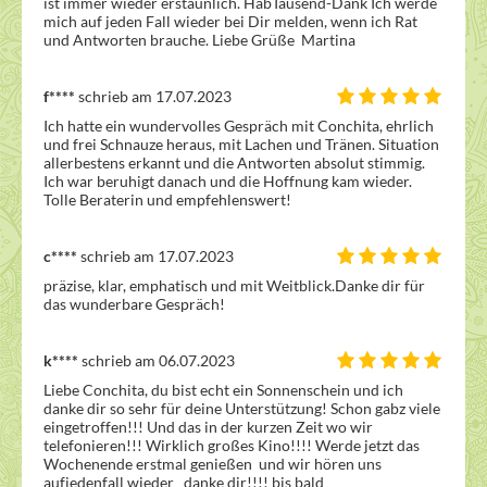
ist immer wieder erstaunlich. HabTausend-Dank Ich werde 
mich auf jeden Fall wieder bei Dir melden, wenn ich Rat 
und Antworten brauche. Liebe Grüße  Martina  
f****
schrieb am 17.07.2023
Ich hatte ein wundervolles Gespräch mit Conchita, ehrlich 
und frei Schnauze heraus, mit Lachen und Tränen. Situation 
allerbestens erkannt und die Antworten absolut stimmig. 
Ich war beruhigt danach und die Hoffnung kam wieder. 
Tolle Beraterin und empfehlenswert! 
c****
schrieb am 17.07.2023
präzise, klar, emphatisch und mit Weitblick.Danke dir für 
das wunderbare Gespräch!
k****
schrieb am 06.07.2023
Liebe Conchita, du bist echt ein Sonnenschein und ich 
danke dir so sehr für deine Unterstützung! Schon gabz viele 
eingetroffen!!! Und das in der kurzen Zeit wo wir 
telefonieren!!! Wirklich großes Kino!!!! Werde jetzt das 
Wochenende erstmal genießen  und wir hören uns 
aufjedenfall wieder   danke dir!!!! bis bald