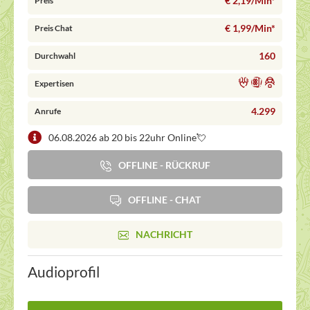
€ 2,19/Min
*
Preis
€ 1,99/Min
*
Preis Chat
160
Durchwahl
Expertisen
4.299
Anrufe
06.08.2026 ab 20 bis 22uhr Online💘
OFFLINE - RÜCKRUF
OFFLINE - CHAT
NACHRICHT
Audioprofil