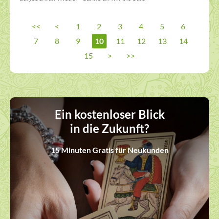
<<
<
1
2
3
4
5
6
7
8
9
10
11
12
13
14
15
>
>>
Ein kostenloser Blick
in die Zukunft?
15 Minuten Gratis für Neukunden