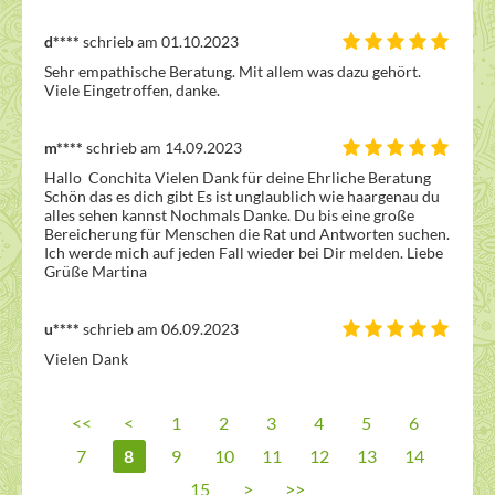
d****
schrieb am 01.10.2023
Sehr empathische Beratung. Mit allem was dazu gehört. 
Viele Eingetroffen, danke.
m****
schrieb am 14.09.2023
Hallo  Conchita Vielen Dank für deine Ehrliche Beratung 
Schön das es dich gibt Es ist unglaublich wie haargenau du 
alles sehen kannst Nochmals Danke. Du bis eine große 
Bereicherung für Menschen die Rat und Antworten suchen. 
Ich werde mich auf jeden Fall wieder bei Dir melden. Liebe 
Grüße Martina  
u****
schrieb am 06.09.2023
Vielen Dank
<<
<
1
2
3
4
5
6
7
8
9
10
11
12
13
14
15
>
>>