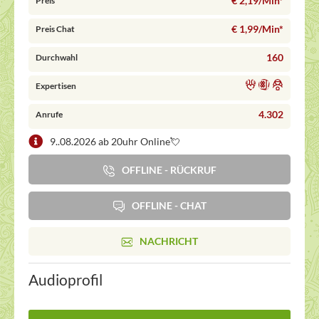
€ 2,19/Min
*
Preis
€ 1,99/Min
*
Preis Chat
160
Durchwahl
Expertisen
4.302
Anrufe
9..08.2026 ab 20uhr Online💘
OFFLINE - RÜCKRUF
OFFLINE - CHAT
NACHRICHT
Audioprofil