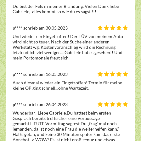
Du bist der Fels in meiner Brandung. Vielen Dank liebe 
Gabriele,  alles kommt so wie du es sagst !!!
p****
schrieb am 30.05.2023
Und wieder ein Eingetroffen! Der TÜV von meinem Auto 
wird nicht so teuer. Nach der Suche einer anderen 
Werkstatt wg. Kostenvoranschlag wird die Rechnung 
letztendlich viel weniger.....Gabriele hat es gesehen!! Und 
mein Portomonaie freut sich 
p****
schrieb am 16.05.2023
Auch diesmal wieder ein Eingetroffen! Termin für meine 
kleine OP ging schnell...ohne Wartezeit. 
p****
schrieb am 26.04.2023
Wunderbar! Liebe Gabriele,Du hattest beim ersten 
Gespräch bereits treffsicher eine Voraussage 
gemacht.HEUTE Vormittag sagtest Du „frag‘ mal noch 
jemanden, da ist noch eine Frau die weiterhelfen kann.“ 
Hab‘s getan, und keine 30 Minuten später kam das erste 
Angebot -> WOW! Es ist nicht groß genug und etwas 