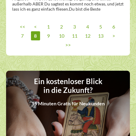
außerhalb ABER Du sagtest es kommt noch etwas, und jetzt 
lass ich es ganz einfach fliesen.Du bist die Beste 
<<
<
1
2
3
4
5
6
7
8
9
10
11
12
13
>
>>
Ein kostenloser Blick
in die Zukunft?
15 Minuten Gratis für Neukunden