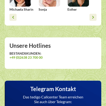
Michaela Sharin
Sonja
Esther
Anja 
Unsere Hotlines
BESTANDSKUNDEN:
+49 (0)2638 23 700 00
Telegram Kontakt
Das tedigo Callcenter Team erreichen
Sie auch über Telegram: