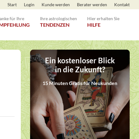
Start
Login
Kunde werden
Berater werden
Kontakt
anke für Ihre
Ihre astrologischen
Hier erhalten Sie
MPFEHLUNG
TENDENZEN
HILFE
Ein kostenloser Blick
in die Zukunft?
15 Minuten Gratis für Neukunden