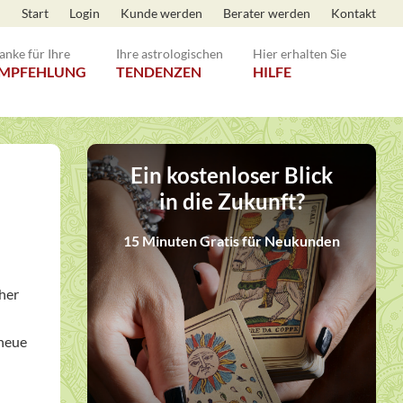
Start
Login
Kunde werden
Berater werden
Kontakt
anke für Ihre
Ihre astrologischen
Hier erhalten Sie
MPFEHLUNG
TENDENZEN
HILFE
Ein kostenloser Blick
in die Zukunft?
15 Minuten Gratis für Neukunden
her
 neue