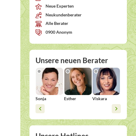
Neue Experten
Neukundenberater
Alle Berater
0900 Anonym
Unsere neuen Berater
Sonja
Esther
Viskara
Doroth
Unsere Hotlines