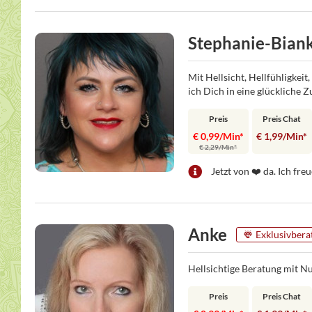
Stephanie-Bian
Mit Hellsicht, Hellfühligkei
ich Dich in eine glückliche 
Preis
Preis Chat
€ 0,99/Min
*
€ 1,99/Min
*
€ 2,29/Min
*
Jetzt von ❤️ da. Ich fre
Anke
Exklusivbera
Hellsichtige Beratung mit 
Preis
Preis Chat