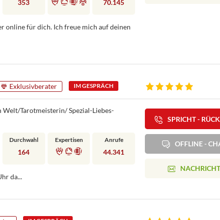
353
70.145
r online für dich. Ich freue mich auf deinen
Exklusivberater
IM GESPRÄCH
 Welt/Tarotmeisterin/ Spezial-Liebes-
SPRICHT - RÜC
Durchwahl
Expertisen
Anrufe
OFFLINE - CH
164
44.341
NACHRICH
hr da...