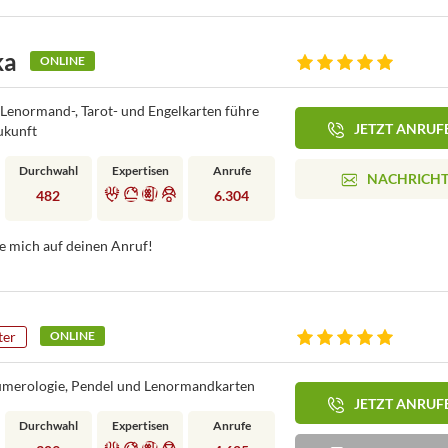
ka
ONLINE
t, Lenormand-, Tarot- und Engelkarten führe
JETZT ANRUF
Zukunft
Durchwahl
Expertisen
Anrufe
NACHRICH
482
6.304
ue mich auf deinen Anruf!
ter
ONLINE
Numerologie, Pendel und Lenormandkarten
JETZT ANRUF
Durchwahl
Expertisen
Anrufe