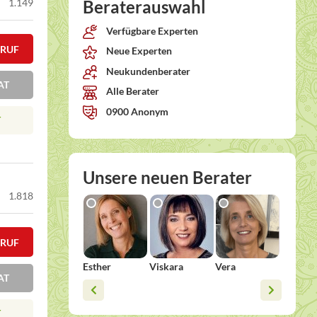
1.149
Beraterauswahl
Verfügbare Experten
KRUF
Neue Experten
Neukundenberater
AT
Alle Berater
0900 Anonym
T
Unsere neuen Berater
1.818
KRUF
Esther
Viskara
Vera
Michael
AT
Sharin
T