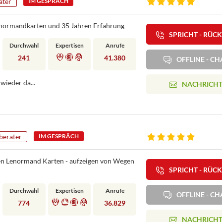
ater
IM GESPRÄCH
Lenormandkarten und 35 Jahren Erfahrung
SPRICHT - RÜC
Durchwahl
Expertisen
Anrufe
241
41.380
OFFLINE - CH
wieder da...
NACHRICH
berater
IM GESPRÄCH
en Lenormand Karten - aufzeigen von Wegen
SPRICHT - RÜC
Durchwahl
Expertisen
Anrufe
OFFLINE - CH
774
36.829
NACHRICH