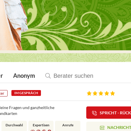
r
Anonym
ter
IM GESPRÄCH
deine Fragen und ganzheitliche
SPRICHT - RÜC
andkarten
Durchwahl
Expertisen
Anrufe
NACHRICH