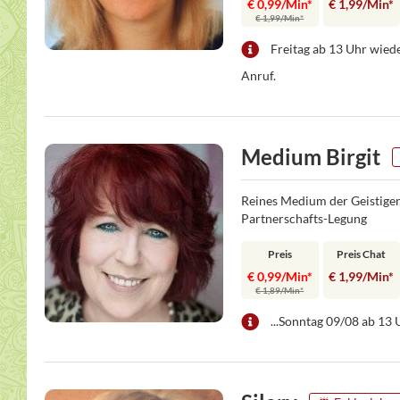
€ 0,99/Min
*
€ 1,99/Min
*
€ 1,99/Min
*
Freitag ab 13 Uhr wiede
Anruf.
Medium Birgit
Reines Medium der Geistigen
Partnerschafts-Legung
Preis
Preis Chat
€ 0,99/Min
*
€ 1,99/Min
*
€ 1,89/Min
*
...Sonntag 09/08 ab 13 U