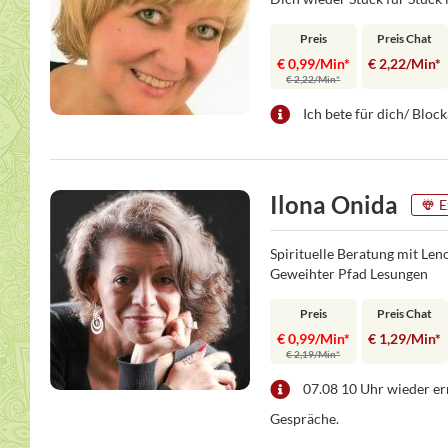
Preis
Preis Chat
€ 0,99/Min
*
€ 2,22/Min
*
€ 2,22/Min
*
Ich bete für dich/ Bloc
Ilona Onida
E
Spirituelle Beratung mit Len
Geweihter Pfad Lesungen
Preis
Preis Chat
€ 0,99/Min
*
€ 1,29/Min
*
€ 2,19/Min
*
07.08 10 Uhr wieder er
Gespräche.