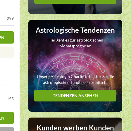
299
Astrologische Tendenzen
EN
Hier geht es zur astrologischen
Monatsprognose:
T
Unsere Astrologin Charlotte hat für Sie die
astrologischen Tendenzen ermittelt.
TENDENZEN ANSEHEN
155
EN
Kunden werben Kunden