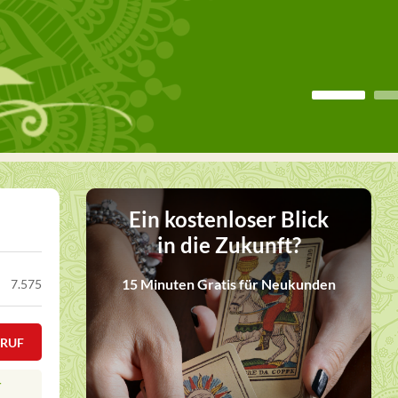
Ein kostenloser Blick
in die Zukunft?
15 Minuten Gratis für Neukunden
7.575
KRUF
T