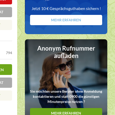
Jetzt 10 € Gesprächsguthaben sichern !
AT
MEHR ERFAHREN
T
Anonym Rufnummer
794
aufladen
EN
AT
Sie möchten unsere Berater ohne Anmeldung
T
kontaktieren und statt 0900 die günstigen
Minutenpreise nutzen ?
MEHR ERFAHREN