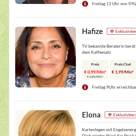
Freitag 13 Uhr von 🩷f
Hafize
Exklusivbe
TV bekannte Beraterin berät 
dem Kaffeesatz
Preis
Preis Chat
€ 0,99/Min
*
€ 1,99/Min
*
€ 1,86/Min
*
Freitag 9Uhr erreichba
Elona
Exklusivber
Kartenlegen mit Engelsenergi
Dich wieder Stück für Stück 