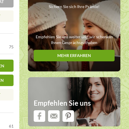
AT
Sichern Sie sich Ihre Prämie!
T
Empfehlen Sie uns weiter und wir schenken
Ihnen Gesprächsguthaben
75
MEHR ERFAHREN
EN
EN
T
Empfehlen Sie uns
61