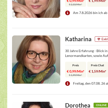
€ 0,99/Min
*
€ 1,99/Min
*
€ 2,33/Min
*
Am 7.8.2026 bin ich ab 
Katharina
Exkl
30 Jahre Erfahrung - Blick in
Lenormandkarten, sowie Auf
Preis
Preis Chat
€ 0,99/Min
*
€ 1,59/Min
*
€ 1,99/Min
*
Freitag, den 07.08. 26 
Dorothea
ONLINE