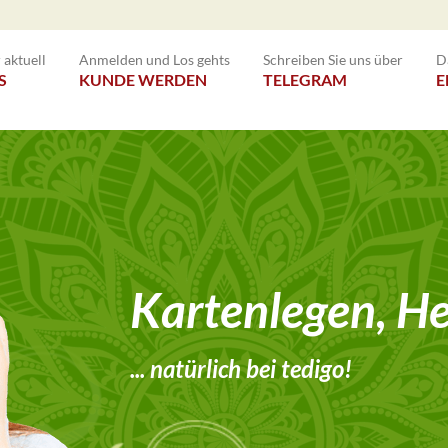
aktuell
Anmelden und Los gehts
Schreiben Sie uns über
D
S
KUNDE WERDEN
TELEGRAM
E
Kartenlegen, Hel
... natürlich bei tedigo!