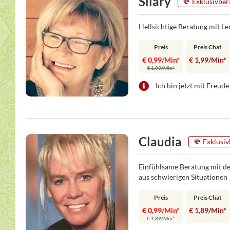
Silary
Exklusivber
Hellsichtige Beratung mit 
Preis
Preis Chat
€ 0,99/Min
*
€ 1,99/Min
*
€ 1,99/Min
*
Ich bin jetzt mit Freude 
Claudia
Exklusiv
Einfühlsame Beratung mit d
aus schwierigen Situationen
Preis
Preis Chat
€ 0,99/Min
*
€ 1,89/Min
*
€ 1,89/Min
*