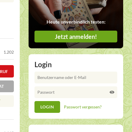
Heute unverbindlich testen:
Jetzt anmelden!
1.202
Login
KRUF
AT
T
Passwort vergessen?