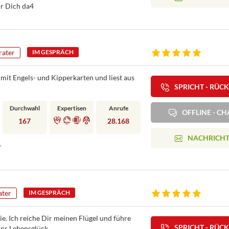
ür Dich da4
rater
IM GESPRÄCH
mit Engels- und Kipperkarten und liest aus
SPRICHT - RÜC
Durchwahl
Expertisen
Anrufe
OFFLINE - CH
167
28.168
NACHRICH
r
ater
IM GESPRÄCH
e. Ich reiche Dir meinen Flügel und führe
SPRICHT - RÜC
ins Lebensglück.