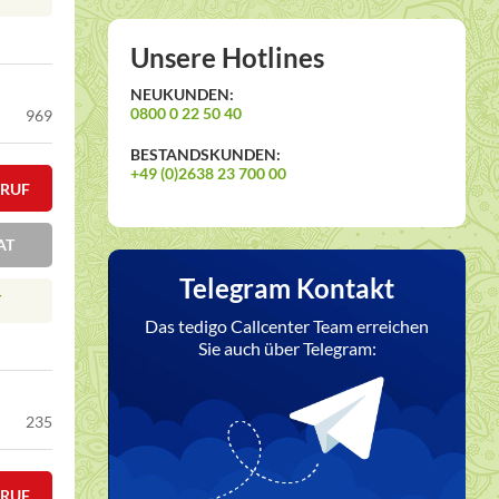
Unsere Hotlines
NEUKUNDEN:
0800 0 22 50 40
969
BESTANDSKUNDEN:
+49 (0)2638 23 700 00
KRUF
AT
Telegram Kontakt
T
Das tedigo Callcenter Team erreichen
Sie auch über Telegram:
235
KRUF