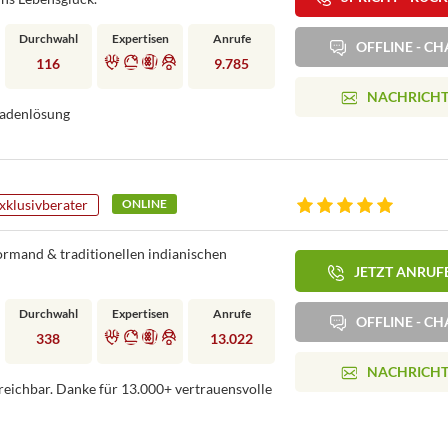
Durchwahl
Expertisen
Anrufe
OFFLINE - CH
116
9.785
NACHRICH
kadenlösung
xklusivberater
ONLINE
ormand & traditionellen indianischen
JETZT ANRUF
Durchwahl
Expertisen
Anrufe
OFFLINE - CH
338
13.022
NACHRICH
reichbar. Danke für 13.000+ vertrauensvolle