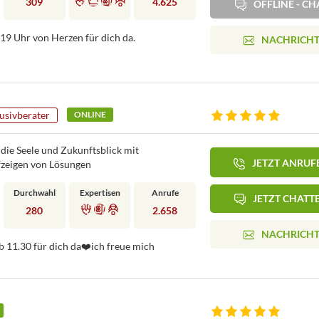
309
4.625
OFFLINE - CH
19 Uhr von Herzen für dich da.
NACHRICH
usivberater
ONLINE
 die Seele und Zukunftsblick mit
JETZT ANRUF
zeigen von Lösungen
Durchwahl
Expertisen
Anrufe
JETZT CHATT
280
2.658
NACHRICH
ab 11.30 für dich da❤️ich freue mich